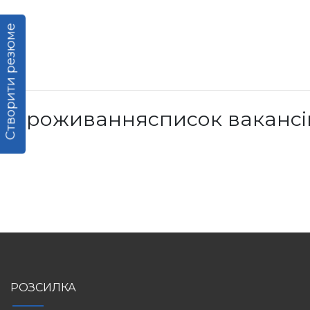
Створити резюме
Проживаннясписок вакансі
РОЗСИЛКА