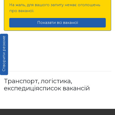
На жаль, для вашого запиту немає оголошень
про вакансії.
Показати всі вакансії
Створити резюме
Транспорт, логістика,
експедиціясписок вакансій