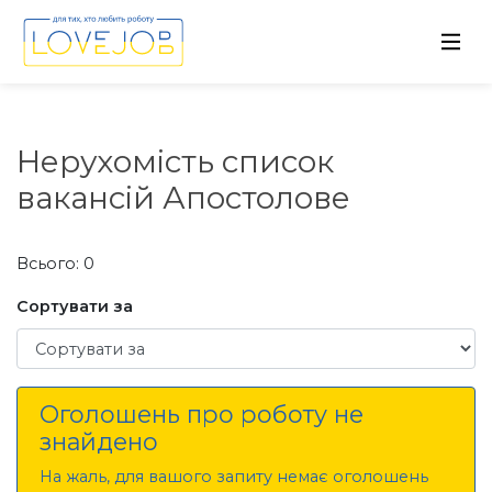
Нерухомість список
вакансій Апостолове
Всього: 0
Сортувати за
Сортувати за
Оголошень про роботу не
знайдено
На жаль, для вашого запиту немає оголошень