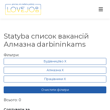
Statyba список вакансій
Алмазна darbininkams
Фільтри:
Будівництво X
Алмазна X
Працівники X
Очистити фільтри
Всього: 0
Сортувати за