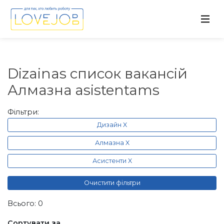
Dizainas список вакансій
Алмазна asistentams
Фільтри:
Дизайн X
Алмазна X
Асистенти X
Очистити фільтри
Всього: 0
Сортувати за