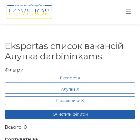
Eksportas список вакансій
Алупка darbininkams
Фільтри:
Експорт X
Алупка X
Працівники X
Очистити фільтри
Всього: 0
Сортувати за