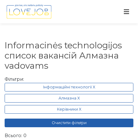
Informacinės technologijos
список вакансій Алмазна
vadovams
Фільтри:
Інформаційні технології X
Алмазна X
Керівники X
Очистити фільтри
Всього: 0