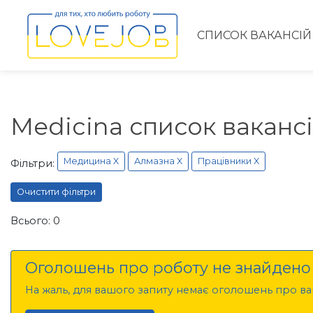
СПИСОК ВАКАНСІЙ
Medicina список ваканс
Медицина X
Алмазна X
Працівники X
Фільтри:
Очистити фільтри
Всього: 0
Оголошень про роботу не знайдено
На жаль, для вашого запиту немає оголошень про вак