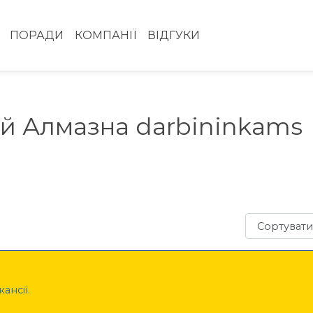
ПОРАДИ
КОМПАНІЇ
ВІДГУКИ
ій Алмазна darbininkams
Сортувати з
ансії.