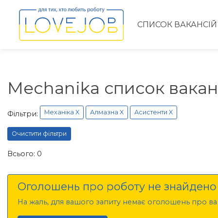
СПИСОК ВАКАНСІЙ
Mechanika список вакан
Механіка X
Алмазна X
Асистенти X
Фільтри:
Очистити фільтри
Всього: 0
Оголошень про роботу не знайдено
На жаль, для вашого запиту немає оголошень про вак