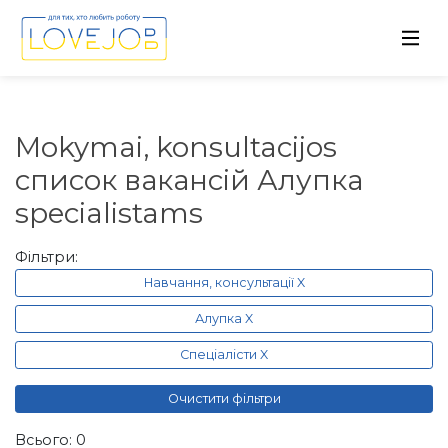
Mokymai, konsultacijos
список вакансій Алупка
specialistams
Фільтри:
Навчання, консультації X
Алупка X
Спеціалісти X
Очистити фільтри
Всього: 0