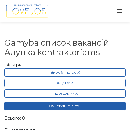
Gamyba список вакансій
Алупка kontraktoriams
Фільтри:
Виробництво X
Алупка X
Підрядники X
Очистити фільтри
Всього: 0
Сортувати за