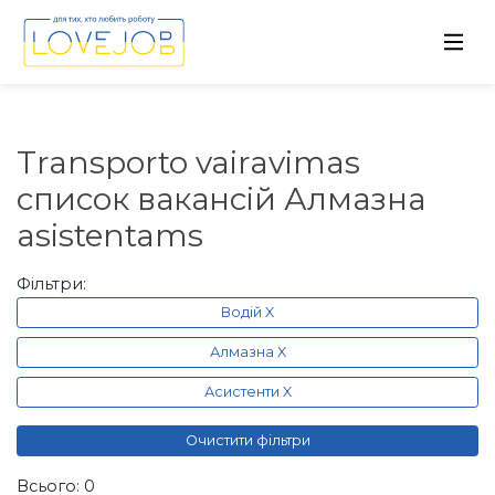
Transporto vairavimas
список вакансій Алмазна
asistentams
Фільтри:
Водій X
Алмазна X
Асистенти X
Очистити фільтри
Всього: 0