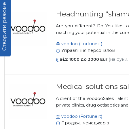
Створити резюме
Headhunting "sham
Are you different? Do You like 
reaching your potential in the curr
voodoo (Fortune it)
Управління персоналом
Від: 1000 до 3000 Eur
(на руки,
Medical solutions s
A client of the VoodooSales Talen
private clinics, drug octiseptics 
voodoo (Fortune it)
Продажі, менеджер з