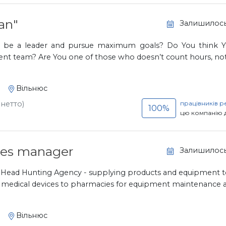
an"
Залишилось
to be a leader and pursue maximum goals? Do You think Y
ent team? Are You one of those who doesn’t count hours, not af
Вільнюс
 нетто)
працівників 
100%
цю компанію 
ales manager
Залишилось
t Head Hunting Agency - supplying products and equipment to
and medical devices to pharmacies for equipment maintenance an
Вільнюс