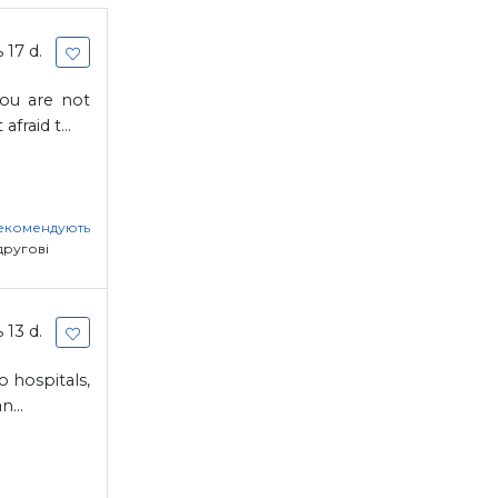
 17 d.
ou are not
raid t...
рекомендують
другові
 13 d.
 hospitals,
...