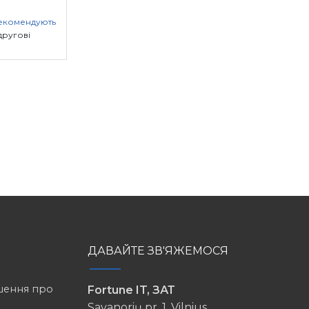
рекомендують
другові
ДАВАЙТЕ ЗВ'ЯЖЕМОСЯ
шення про
Fortune IT, ЗАТ
Savanorių pr. 1, Vilnius