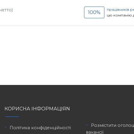
нетто)
працівників 
100%
цю компанію 
КОРИСНА ІНФОРМАЦІЯN
Розмістити оголо
Політика конфіденційності
вакансії