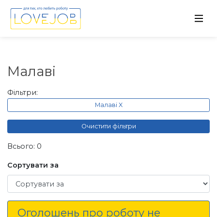
Малаві
Фільтри:
Малаві X
Очистити фільтри
Всього: 0
Сортувати за
Сортувати за
Оголошень про роботу не