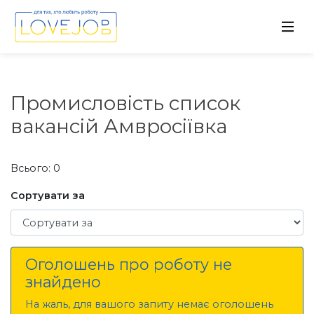
Промисловість список
вакансій Амвросіївка
Всього: 0
Сортувати за
Сортувати за
Оголошень про роботу не
знайдено
На жаль, для вашого запиту немає оголошень