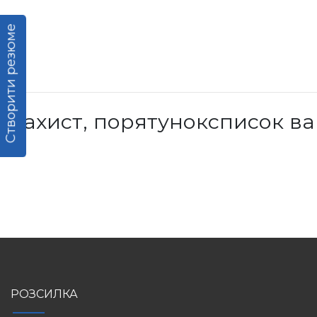
Створити резюме
Захист, порятуноксписок ва
РОЗСИЛКА