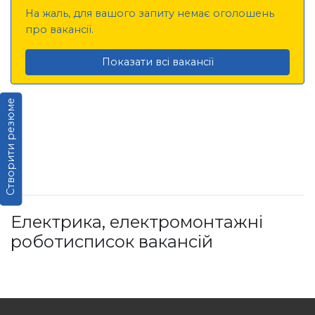
На жаль, для вашого запиту немає оголошень
про вакансії.
Показати всі вакансії
Створити резюме
Електрика, електромонтажні
роботисписок вакансій