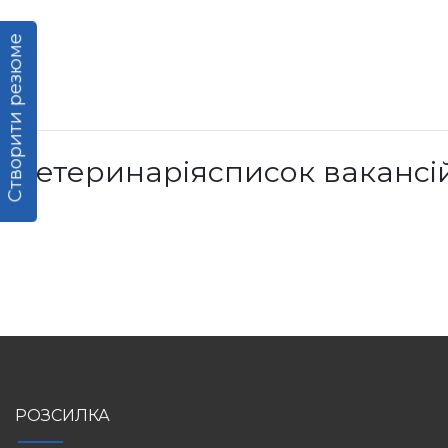
Створити резюме
Ветеринаріясписок вакансі
РОЗСИЛКА