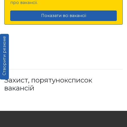
про вакансії.
Показати всі вакансії
Створити резюме
Захист, порятуноксписок
вакансій