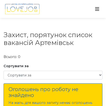
Захист, порятунок список
вакансій Артемівськ
Всього: 0
Сортувати за
Сортувати за
Оголошень про роботу не
знайдено
На жаль, для вашого запиту немає оголошень