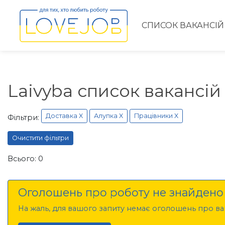
СПИСОК ВАКАНСІЙ
Laivyba список вакансій
Доставка X
Алупка X
Працівники X
Фільтри:
Очистити фільтри
Всього: 0
Оголошень про роботу не знайдено
На жаль, для вашого запиту немає оголошень про вак