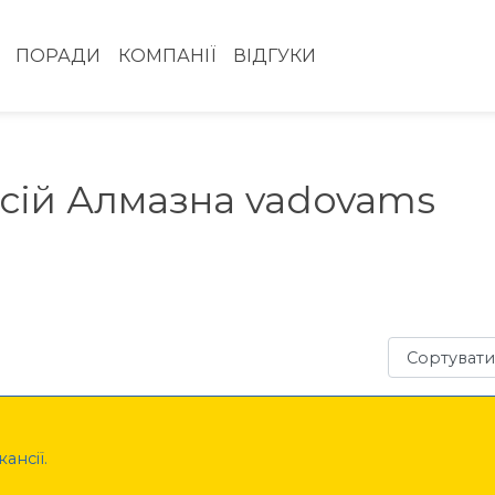
ПОРАДИ
КОМПАНІЇ
ВІДГУКИ
нсій Алмазна vadovams
Сортувати з
ансії.