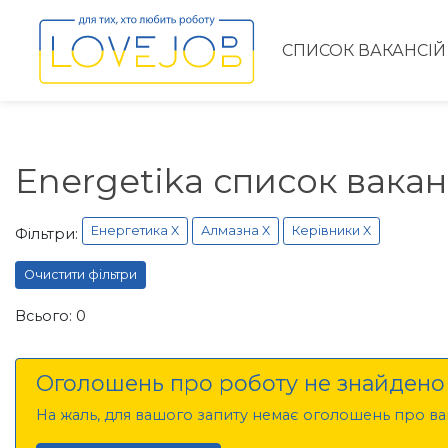
СПИСОК ВАКАНСІЙ
Energetika список вака
Енергетика X
Алмазна X
Керівники X
Фільтри:
Очистити фільтри
Всього: 0
Оголошень про роботу не знайдено
На жаль, для вашого запиту немає оголошень про вак