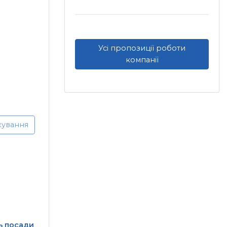
Усі пропозиції роботи
компанії
кування
ь посади