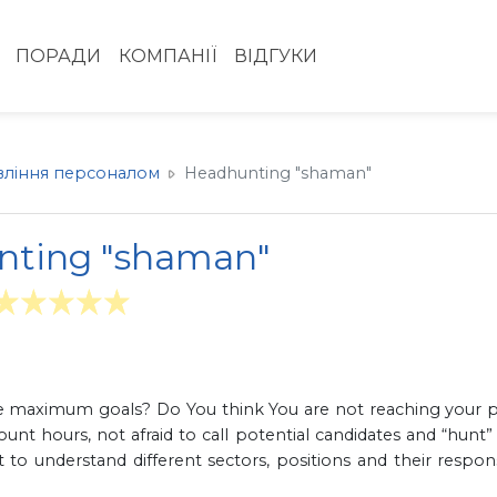
ПОРАДИ
КОМПАНІЇ
ВІДГУКИ
вління персоналом
Headhunting "shaman"
ting "shaman"
ue maximum goals? Do You think You are not reaching your po
nt hours, not afraid to call potential candidates and “hunt
 understand different sectors, positions and their responsi