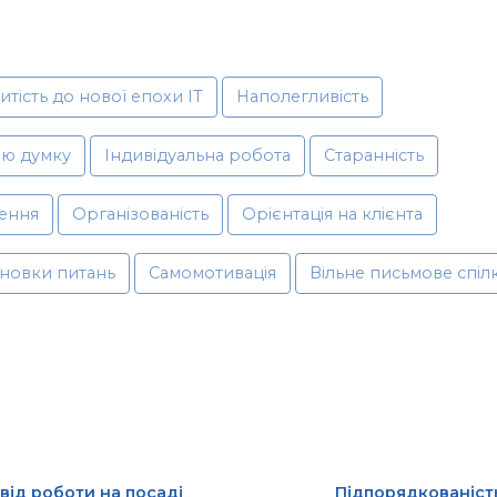
итість до нової епохи ІТ
Наполегливість
ою думку
Індивідуальна робота
Старанність
ення
Організованість
Орієнтація на клієнта
ановки питань
Самомотивація
Вільне письмове спіл
від роботи на посаді
Підпорядкованіст