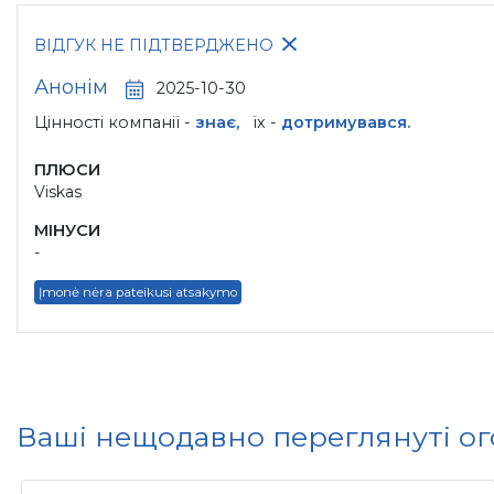
ВІДГУК НЕ ПІДТВЕРДЖЕНО
Анонім
2025-10-30
Цінності компанії -
знає,
їх -
дотримувався.
ПЛЮСИ
Viskas
МІНУСИ
-
Įmonė nėra pateikusi atsakymo
Ваші нещодавно переглянуті о