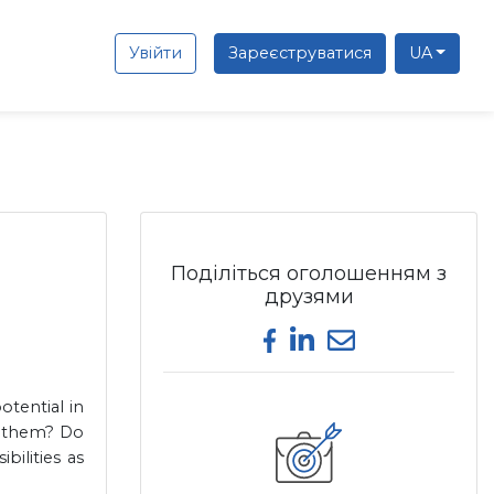
Увійти
Зареєструватися
UA
Поділіться оголошенням з
друзями
Share on Facebook
Share on LinkedIn
Send email
tential in
” them? Do
bilities as