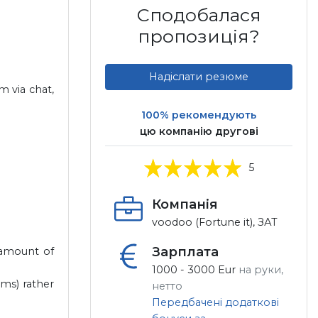
Сподобалася
пропозиція?
Надіслати резюме
m via chat,
100% рекомендують
цю компанію другові
5
Компанія
voodoo (Fortune it), ЗАТ
Зарплата
 amount of
1000 - 3000 Eur
на руки,
rms) rather
нетто
Передбачені додаткові