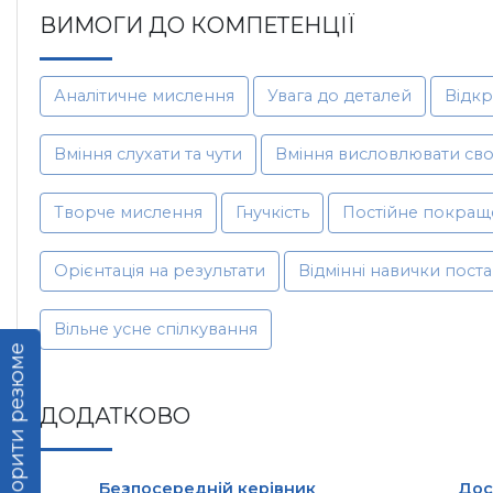
ВИМОГИ ДО КОМПЕТЕНЦІЇ
Аналітичне мислення
Увага до деталей
Відкр
Вміння слухати та чути
Вміння висловлювати св
Творче мислення
Гнучкість
Постійне покращ
Орієнтація на результати
Відмінні навички пост
Вільне усне спілкування
Створити резюме
ДОДАТКОВО
Безпосередній керівник
Дос