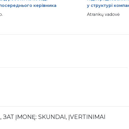
посереднього керівника
у структурі компан
р.
Atrankų vadovė
, ЗАТ ĮMONĘ: SKUNDAI, ĮVERTINIMAI