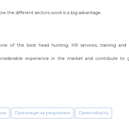
w the different sectors work is a big advantage.
e of the best head hunting, HR services, training and 
nsiderable experience in the market and contribute to
ізм
Орієнтація на результати
Самостійність