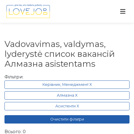
Vadovavimas, valdymas,
lyderystė список вакансій
Алмазна asistentams
Фільтри:
Керівник, Менеджмент X
Алмазна X
Асистенти X
Очистити фільтри
Всього: 0