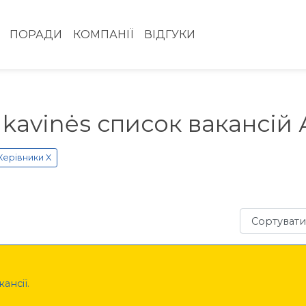
ПОРАДИ
КОМПАНІЇ
ВІДГУКИ
ai, kavinės список вакансі
Керівники X
Сортувати з
ансії.