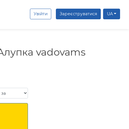
Увійти
Зареєструватися
UA
й Алупка vadovams
а