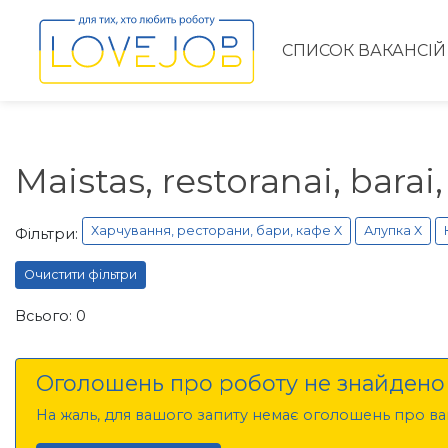
СПИСОК ВАКАНСІЙ
Maistas, restoranai, bar
Харчування, ресторани, бари, кафе X
Алупка X
Фільтри:
Очистити фільтри
Всього: 0
Оголошень про роботу не знайдено
На жаль, для вашого запиту немає оголошень про вак