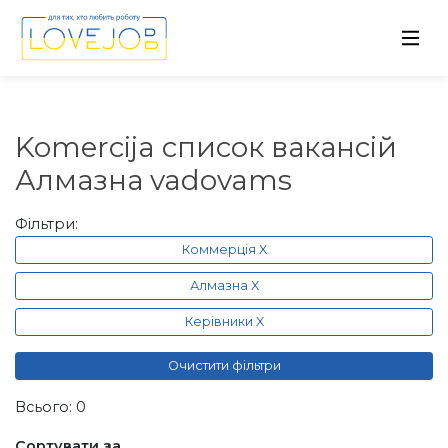
Komercija список вакансій
Алмазна vadovams
Фільтри:
Коммерція X
Алмазна X
Керівники X
Очистити фільтри
Всього: 0
Сортувати за