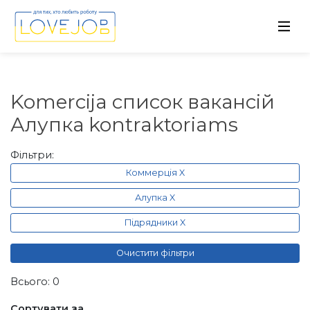
Komercija список вакансій
Алупка kontraktoriams
Фільтри:
Коммерція X
Алупка X
Підрядники X
Очистити фільтри
Всього: 0
Сортувати за