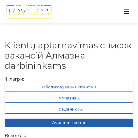
Klientų aptarnavimas список
вакансій Алмазна
darbininkams
Фільтри:
Обслуговування клієнтів X
Алмазна X
Працівники X
Очистити фільтри
Всього: 0