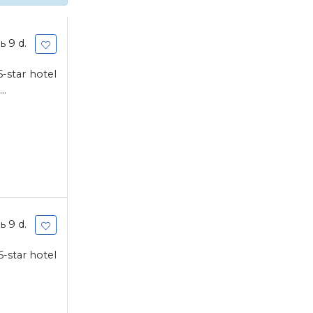
 9 d.
-star hotel
..
 9 d.
-star hotel