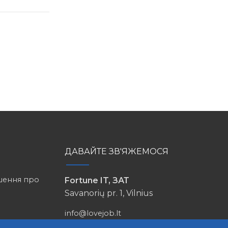
ДАВАЙТЕ ЗВ'ЯЖЕМОСЯ
шення про
Fortune IT, ЗАТ
Savanorių pr. 1, Vilnius
info@lovejob.lt