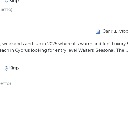
Кіпр
нетто)
Залишилось
weekends and fun in 2025 where it's warm and fun! Luxury 5
ach in Cyprus looking for entry level Waiters. Seasonal. The ...
Кіпр
нетто)