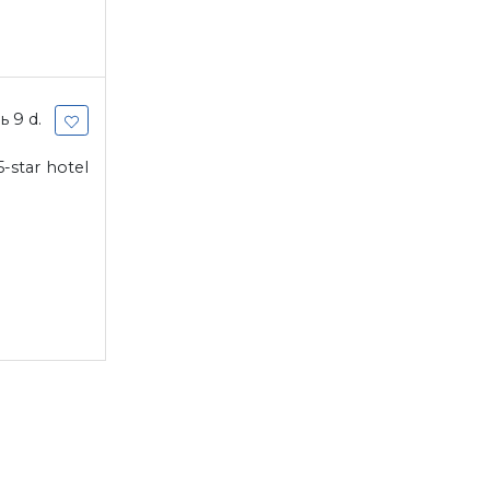
 9 d.
-star hotel