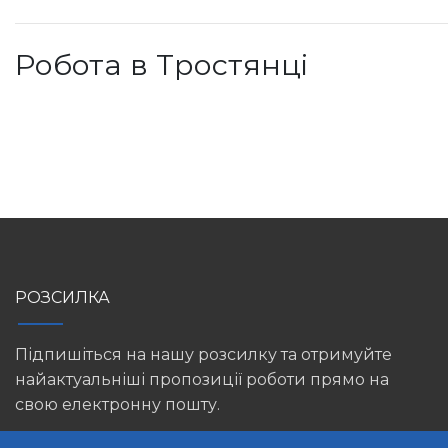
Робота в Тростянці
РОЗСИЛКА
Підпишіться на нашу розсилку та отримуйте
найактуальніші пропозиції роботи прямо на
свою електронну пошту.