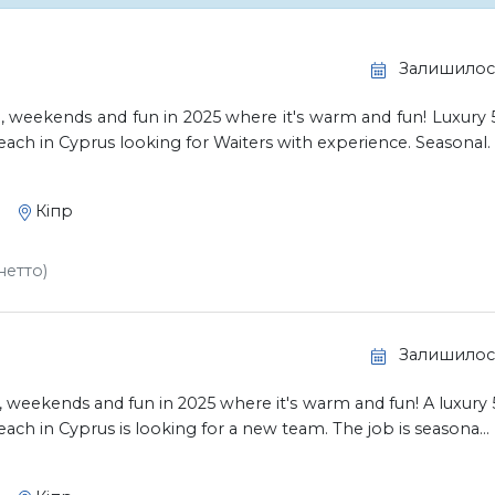
Залишилось
weekends and fun in 2025 where it's warm and fun! Luxury 5
each in Cyprus looking for Waiters with experience. Seasonal. .
Кіпр
нетто)
Залишилось
weekends and fun in 2025 where it's warm and fun! A luxury 5
each in Cyprus is looking for a new team. The job is seasona...