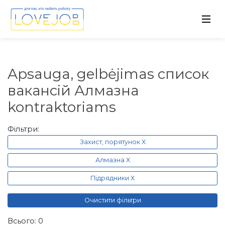
Apsauga, gelbėjimas список
вакансій Алмазна
kontraktoriams
Фільтри:
Захист, порятунок X
Алмазна X
Підрядники X
Очистити фільтри
Всього: 0