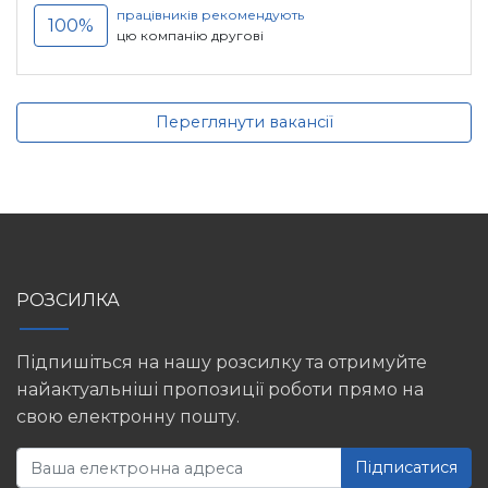
працівників рекомендують
100%
цю компанію другові
Переглянути вакансії
РОЗСИЛКА
Підпишіться на нашу розсилку та отримуйте
найактуальніші пропозиції роботи прямо на
свою електронну пошту.
Підписатися