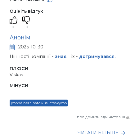
Оцініть відгук
0
0
Анонім
2025-10-30
Цінності компанії -
знає,
їх -
дотримувався.
ПЛЮСИ
Viskas
МІНУСИ
-
Įmonė nėra pateikusi atsakymo
повідомити адміністрації
ЧИТАТИ БІЛЬШЕ